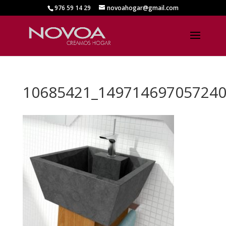
976 59 14 29
novoahogar@gmail.com
10685421_149714697057240