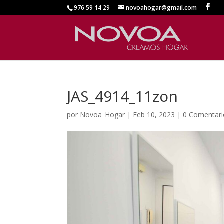
976 59 14 29
novoahogar@gmail.com
JAS_4914_11zon
por
Novoa_Hogar
|
Feb 10, 2023
|
0 Comentari