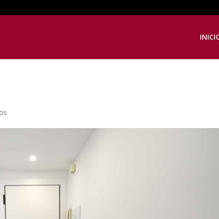
INICI
os