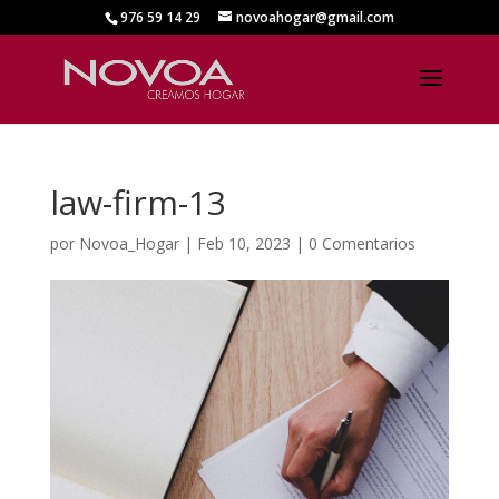
976 59 14 29
novoahogar@gmail.com
law-firm-13
por
Novoa_Hogar
|
Feb 10, 2023
|
0 Comentarios