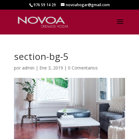
976 59 14 29
novoahogar@gmail.com
section-bg-5
por
admin
|
Ene 3, 2019
|
0 Comentarios